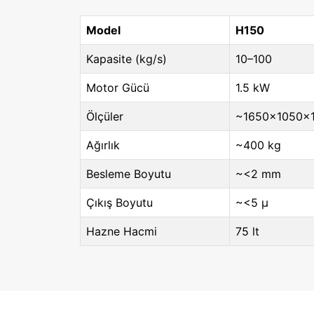
Model
H150
Kapasite (kg/s)
10–100
Motor Gücü
1.5 kW
Ölçüler
~1650×1050×
Ağırlık
~400 kg
Besleme Boyutu
~<2 mm
Çıkış Boyutu
~<5 μ
Hazne Hacmi
75 lt