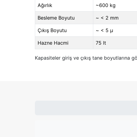
Ağırlık
~600 kg
Besleme Boyutu
~ < 2 mm
Çıkış Boyutu
~ < 5 μ
Hazne Hacmi
75 lt
Kapasiteler giriş ve çıkış tane boyutlarına gö