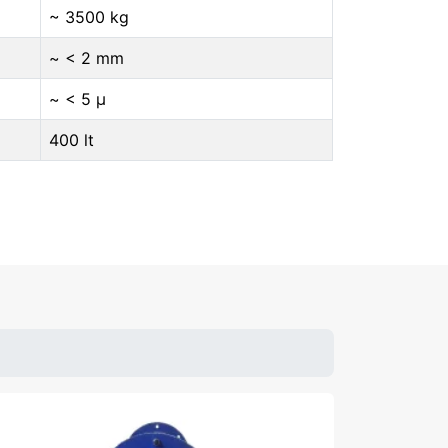
~ 3500 kg
~ < 2 mm
~ < 5 μ
400 lt