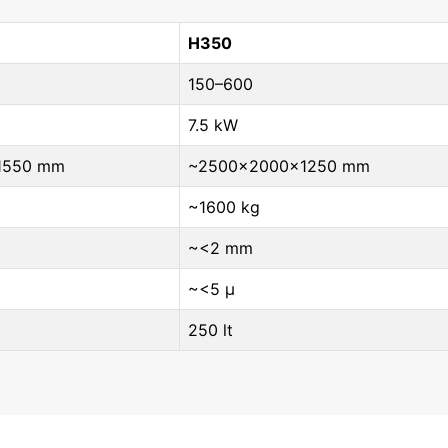
H350
150–600
7.5 kW
1550 mm
~2500×2000×1250 mm
~1600 kg
~<2 mm
~<5 μ
250 lt