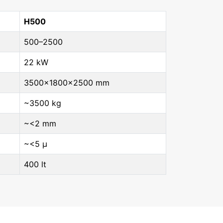
H500
500–2500
22 kW
3500×1800×2500 mm
~3500 kg
~<2 mm
~<5 μ
400 lt