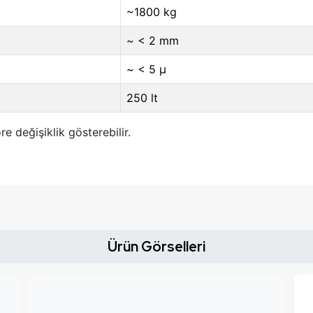
~1800 kg
~ < 2 mm
~ < 5 μ
250 lt
re değişiklik gösterebilir.
Ürün Görselleri