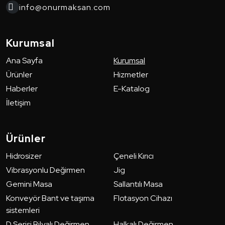
info@onurmaksan.com
Kurumsal
Ana Sayfa
Kurumsal
Ürünler
Hizmetler
Haberler
E-Katalog
İletişim
Ürünler
Hidrosizer
Çeneli Kırıcı
Vibrasyonlu Değirmen
Jig
Gemini Masa
Sallantılı Masa
Konveyör Bant ve taşıma
Flotasyon Cihazı
sistemleri
D Serisi Bilyalı Değirmen
Halkalı Değirmen